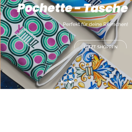
Pochette
-
Tasche
Perfekt
für
deine
Riemchen!
JETZT SHOPPEN