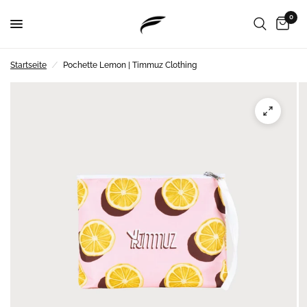
0
Startseite
/
Pochette Lemon | Timmuz Clothing